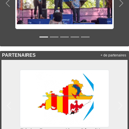
Précedent
Sui
PARTENAIRES
+ de partenaires
Précedent
Suiv