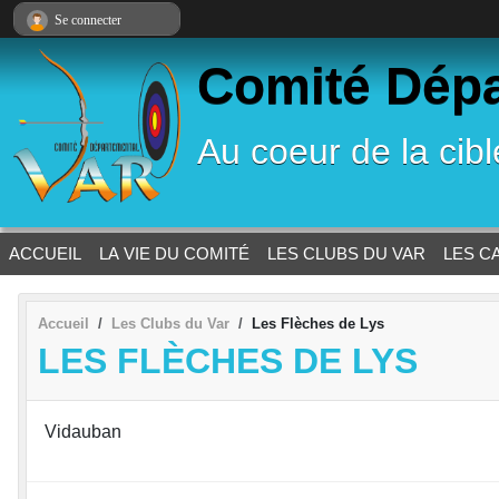
Panneau de gestion des cookies
Se connecter
Comité Dépar
Au coeur de la cib
ACCUEIL
LA VIE DU COMITÉ
LES CLUBS DU VAR
LES C
Accueil
Les Clubs du Var
Les Flèches de Lys
LES FLÈCHES DE LYS
Vidauban