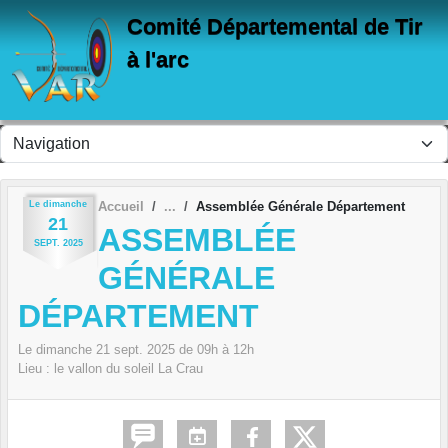
Panneau de gestion des cookies
Comité Départemental de Tir
à l'arc
Le
dimanche
Accueil
Assemblée Générale Département
21
ASSEMBLÉE
SEPT.
2025
GÉNÉRALE
DÉPARTEMENT
Le
dimanche
21
sept.
2025
de 09h à 12h
Lieu :
le vallon du soleil
La Crau